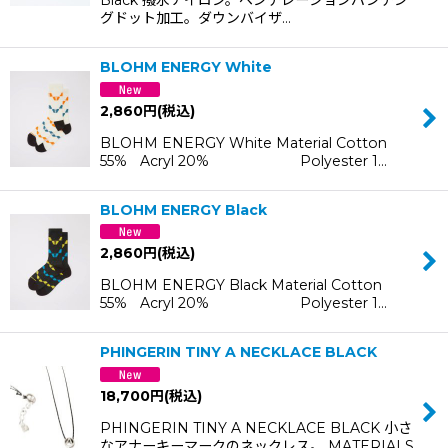
グドット加工。ダウンバイザ…
BLOHM ENERGY White
2,860
円
(税込)
BLOHM ENERGY White Material Cotton
55% Acryl 20% Polyester 1…
BLOHM ENERGY Black
2,860
円
(税込)
BLOHM ENERGY Black Material Cotton
55% Acryl 20% Polyester 1…
PHINGERIN TINY A NECKLACE BLACK
18,700
円
(税込)
PHINGERIN TINY A NECKLACE BLACK 小さ
なアナーキーマークのネックレス。 MATERIALS