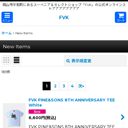
岡山市平和町にあるスーベニア＆セレクトショップ「FVK」の公式オンラインス
トアアアアアアアア
FVK
メニュー
カート
ホーム
>
New Items
New Items
表示順変更
閉じる
185
件
表示数
:
1
2
3
4
次
»
並び順
:
FVK PINE&SONS 8TH ANNIVERSARY TEE
White
絞り込む
6,600
円
(税込)
FVK PINE&SONS 8TH ANNIVERSARY TEE