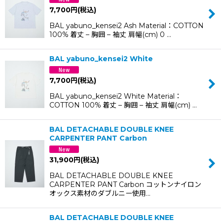
7,700
円
(税込)
BAL yabuno_kensei2 Ash Material：COTTON
100% 着丈 – 胸囲 – 袖丈 肩幅(cm) 0 …
BAL yabuno_kensei2 White
7,700
円
(税込)
BAL yabuno_kensei2 White Material：
COTTON 100% 着丈 – 胸囲 – 袖丈 肩幅(cm) …
BAL DETACHABLE DOUBLE KNEE
CARPENTER PANT Carbon
31,900
円
(税込)
BAL DETACHABLE DOUBLE KNEE
CARPENTER PANT Carbon コットンナイロン
オックス素材のダブルニー使用…
BAL DETACHABLE DOUBLE KNEE