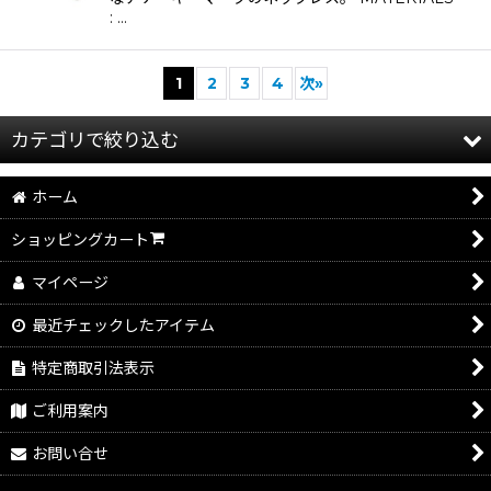
: …
1
2
3
4
次
»
カテゴリで絞り込む
ホーム
SALE
ショッピングカート
FVK
マイページ
ETHOS
最近チェックしたアイテム
CE
特定商取引法表示
BAL
ご利用案内
PHINGERIN
お問い合せ
BLOHM