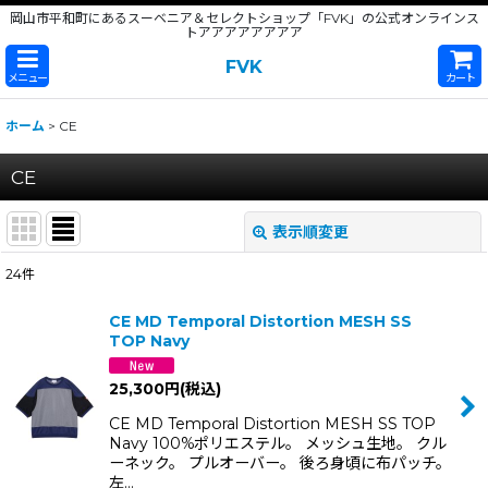
岡山市平和町にあるスーベニア＆セレクトショップ「FVK」の公式オンラインス
トアアアアアアアア
FVK
メニュー
カート
ホーム
>
CE
CE
表示順変更
閉じる
24
件
サブカテゴリ
:
CE MD Temporal Distortion MESH SS
TOP Navy
表示数
:
25,300
円
(税込)
並び順
:
CE MD Temporal Distortion MESH SS TOP
Navy 100%ポリエステル。 メッシュ生地。 クル
ーネック。 プルオーバー。 後ろ身頃に布パッチ。
絞り込む
左…