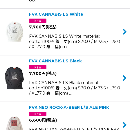
FVK CANNABIS LS White
7,700
円
(税込)
FVK CANNABIS LS White material:
cotton100% 着 丈(cm) S70.0 / M73.5 / L75.0
/ XL77.0 身 幅(cm…
FVK CANNABIS LS Black
7,700
円
(税込)
FVK CANNABIS LS Black material:
cotton100% 着 丈(cm) S70.0 / M73.5 / L75.0
/ XL77.0 身 幅(cm) …
FVK NEO ROCK-A-BEER L/S ALE PINK
6,600
円
(税込)
FVK NEO ROCK-A-BEER ALE L/S PINK FVK