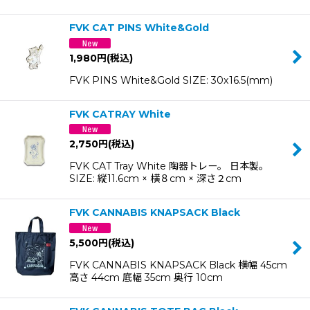
FVK CAT PINS White&Gold
1,980
円
(税込)
FVK PINS White&Gold SIZE: 30x16.5(mm)
FVK CATRAY White
2,750
円
(税込)
FVK CAT Tray White 陶器トレー。 日本製。
SIZE: 縦11.6cm × 横８cm × 深さ２cm
FVK CANNABIS KNAPSACK Black
5,500
円
(税込)
FVK CANNABIS KNAPSACK Black 横幅 45cm
高さ 44cm 底幅 35cm 奥行 10cm