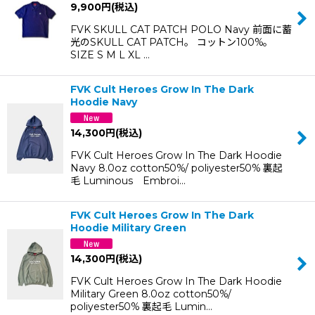
9,900
円
(税込)
FVK SKULL CAT PATCH POLO Navy 前面に蓄
光のSKULL CAT PATCH。 コットン100%。
SIZE S M L XL …
FVK Cult Heroes Grow In The Dark
Hoodie Navy
14,300
円
(税込)
FVK Cult Heroes Grow In The Dark Hoodie
Navy 8.0oz cotton50%/ poliyester50% 裏起
毛 Luminous Embroi…
FVK Cult Heroes Grow In The Dark
Hoodie Military Green
14,300
円
(税込)
FVK Cult Heroes Grow In The Dark Hoodie
Military Green 8.0oz cotton50%/
poliyester50% 裏起毛 Lumin…