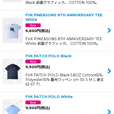
Black 前面グラフィック。 COTTON 100%。
FVK PINE&SONS 8TH ANNIVERSARY TEE
White
6,600
円
(税込)
FVK PINE&SONS 8TH ANNIVERSARY TEE
White 前面グラフィック。 COTTON 100%。
FVK PATCH POLO Black
9,900
円
(税込)
FVK PATCH POLO Black 5.8OZ Cotton65%、
Polyester35% 蓄光ワッペン cm SS S M L 身丈
63 67 71…
FVK PATCH POLO White
9,900
円
(税込)