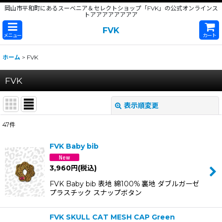
岡山市平和町にあるスーベニア＆セレクトショップ「FVK」の公式オンラインス
トアアアアアアアア
FVK
メニュー
カート
ホーム
>
FVK
FVK
表示順変更
閉じる
47
件
サブカテゴリ
:
FVK Baby bib
表示数
:
3,960
円
(税込)
FVK Baby bib 表地 綿100% 裏地 ダブルガーゼ
並び順
:
プラスチック スナップボタン
絞り込む
FVK SKULL CAT MESH CAP Green