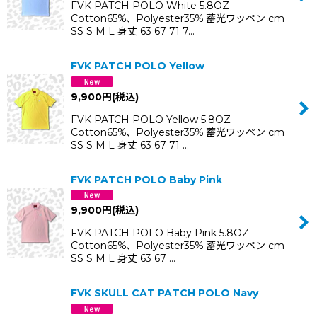
FVK PATCH POLO White 5.8OZ
Cotton65%、Polyester35% 蓄光ワッペン cm
SS S M L 身丈 63 67 71 7…
FVK PATCH POLO Yellow
9,900
円
(税込)
FVK PATCH POLO Yellow 5.8OZ
Cotton65%、Polyester35% 蓄光ワッペン cm
SS S M L 身丈 63 67 71 …
FVK PATCH POLO Baby Pink
9,900
円
(税込)
FVK PATCH POLO Baby Pink 5.8OZ
Cotton65%、Polyester35% 蓄光ワッペン cm
SS S M L 身丈 63 67 …
FVK SKULL CAT PATCH POLO Navy