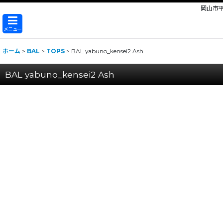
岡山市
メニュー
ホーム
>
BAL
>
TOPS
>
BAL yabuno_kensei2 Ash
BAL yabuno_kensei2 Ash