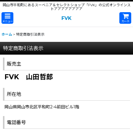
岡山市平和町にあるスーベニア＆セレクトショップ「FVK」の公式オンラインス
トアアアアアアアア
FVK
メニュー
カート
ホーム
>
特定商取引法表示
特定商取引法表示
販売主
FVK 山田哲郎
所在地
岡山県岡山市北区平和町2-4前田ビル1階
電話番号