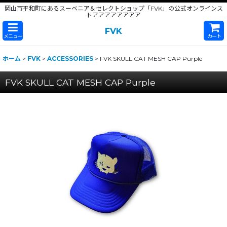
岡山市平和町にあるスーベニア＆セレクトショップ「FVK」の公式オンラインス
トアアアアアアアア
FVK
メニュー
カート
ホーム
>
FVK
>
ACCESSORIES
>
FVK SKULL CAT MESH CAP Purple
FVK SKULL CAT MESH CAP Purple